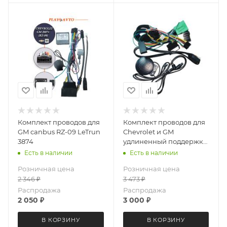
Комплект проводов для
Комплект проводов для
GM canbus RZ-09 LeTrun
Chevrolet и GM
3874
удлиненный поддержка
усилителя LeTrun 6081
Есть в наличии
Есть в наличии
Розничная цена
Розничная цена
2 346
₽
3 473
₽
Распродажа
Распродажа
2 050
₽
3 000
₽
В КОРЗИНУ
В КОРЗИНУ