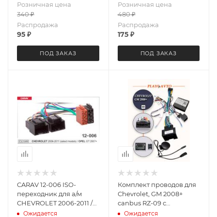
Розничная цена
Розничная цена
HUMMER-CADILLAC
340
₽
480
₽
2006+ (некоторые
модели / пер./зад./ 6.5")
Распродажа
Распродажа
95
₽
175
₽
ПОД ЗАКАЗ
ПОД ЗАКАЗ
CARAV 12-006 ISO-
Комплект проводов для
переходник для а/м
Chevrolet, GM 2008+
CHEVROLET 2006-2011 /
canbus RZ-09 с
OPEL GT 2007+
динамиком LeTrun 5582
Ожидается
Ожидается