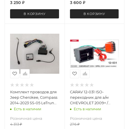
3 250
₽
3 600
₽
В КОРЗИНУ
В КОРЗИНУ
Комплект проводов для
CARAV 12-031 ISO-
Jeep Cherokee, Compass
переходник для а/м
2014-2023 SS-05 LeTrun
CHEVROLET 2009+ /
3581
OPEL 2009+
Есть в наличии
Есть в наличии
Розничная цена
Розничная цена
4 313
₽
276
₽