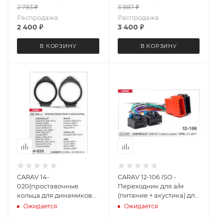
2 783
₽
3 887
₽
Распродажа
Распродажа
2 400
₽
3 400
₽
В КОРЗИНУ
В КОРЗИНУ
CARAV 14-
CARAV 12-106 ISO -
020(проставочные
Переходник для а/м
кольца для динамиков
(питание + акустика) для
для а/м BUICK-
а/м CHEVROLET 2006-
Ожидается
Ожидается
CHEVROLET-GMC-
2011 / OPEL GT 2007+