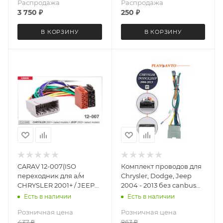
Распродажа
Распродажа
3 750
₽
250
₽
В КОРЗИНУ
В КОРЗИНУ
CARAV 12-007(ISO
Комплект проводов для
переходник для а/м
Chrysler, Dodge, Jeep
CHRYSLER 2001+ / JEEP
2004 - 2013 без canbus
2002+
LeTrun 4244
Есть в наличии
Есть в наличии
Розничная цена
Розничная цена
437
₽
863
₽