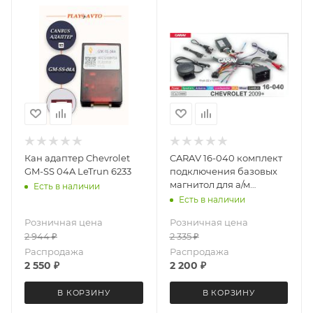
Кан адаптер Chevrolet
CARAV 16-040 комплект
GM-SS 04A LeTrun 6233
подключения базовых
магнитол для а/м
Есть в наличии
CHEVROLET 2009+ /
Есть в наличии
Power + Speakers +
Розничная цена
Розничная цена
Antenna + Wheel + RCA +
2 944
₽
2 335
₽
USB + Loudspeaker +
CANBUS
Распродажа
Распродажа
2 550
₽
2 200
₽
В КОРЗИНУ
В КОРЗИНУ