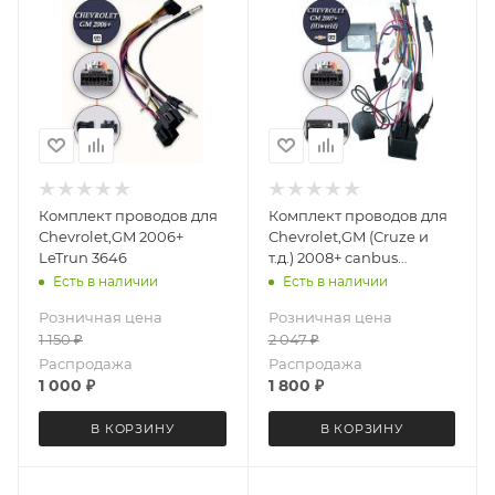
Комплект проводов для
Комплект проводов для
Chevrolet,GM 2006+
Chevrolet,GM (Cruze и
LeTrun 3646
т.д.) 2008+ canbus
Hiworld с динамиком
Есть в наличии
Есть в наличии
LeTrun 3590
Розничная цена
Розничная цена
1 150
₽
2 047
₽
Распродажа
Распродажа
1 000
₽
1 800
₽
В КОРЗИНУ
В КОРЗИНУ