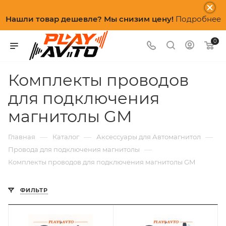
Нашли товар дешевле? Мы снизим цену!
Подробнее
0
Комплекты проводов
для подключения
магнитолы GM
—
—
—
Главная
Каталог
Аксессуары для Автомагнитол
—
Провода для подключения магнитолы
Комплекты проводов для подключения магнитолы GM
ФИЛЬТР