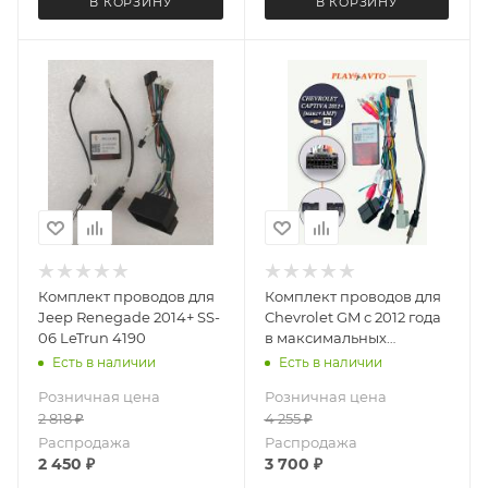
В КОРЗИНУ
В КОРЗИНУ
Комплект проводов для
Комплект проводов для
Jeep Renegade 2014+ SS-
Chevrolet GM с 2012 года
06 LeTrun 4190
в максимальных
комплектациях canbus
Есть в наличии
Есть в наличии
SS-03(05) LeTrun 3899
Розничная цена
Розничная цена
2 818
₽
4 255
₽
Распродажа
Распродажа
2 450
₽
3 700
₽