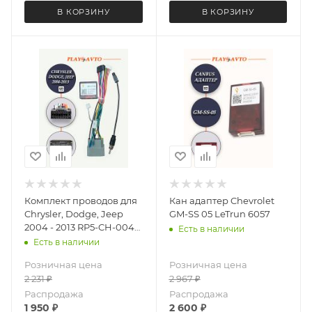
В КОРЗИНУ
В КОРЗИНУ
Комплект проводов для
Кан адаптер Chevrolet
Chrysler, Dodge, Jeep
GM-SS 05 LeTrun 6057
2004 - 2013 RP5-CH-004
Есть в наличии
LeTrun 4230
Есть в наличии
Розничная цена
Розничная цена
2 231
₽
2 967
₽
Распродажа
Распродажа
1 950
₽
2 600
₽