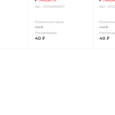
Ожидается
Ожидае
Арт.: 00000003507
Арт.: 00
Розничная цена
Розничн
120
₽
140
₽
Распродажа
Распрод
40
₽
40
₽