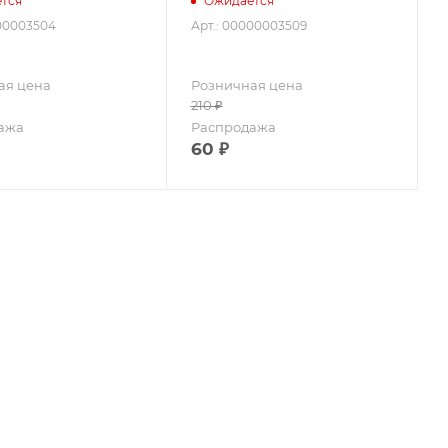
тся
Ожидается
000003504
Арт.: 00000003509
ая цена
Розничная цена
210
₽
ажа
Распродажа
60
₽