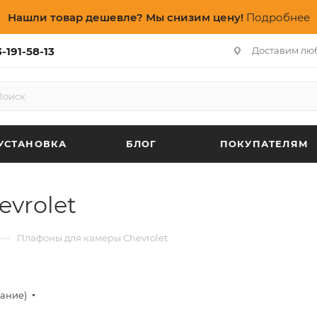
Нашли товар дешевле? Мы снизим цену!
Подробнее
-191-58-13
Доставим лю
УСТАНОВКА
БЛОГ
ПОКУПАТЕЛЯМ
vrolet
—
Плафоны для камеры Chevrolet
вание)