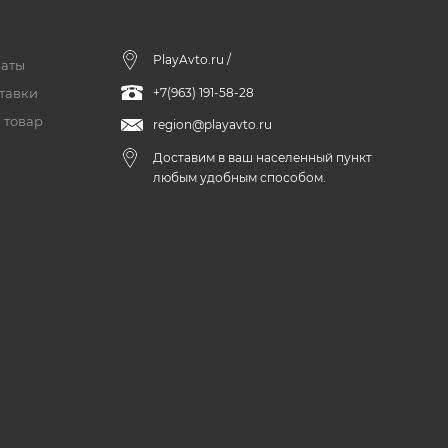
PlayAvto.ru /
латы
тавки
+7(963) 191-58-28
 товар
region@playavto.ru
Доставим в ваш населенный пункт
любым удобным способом.