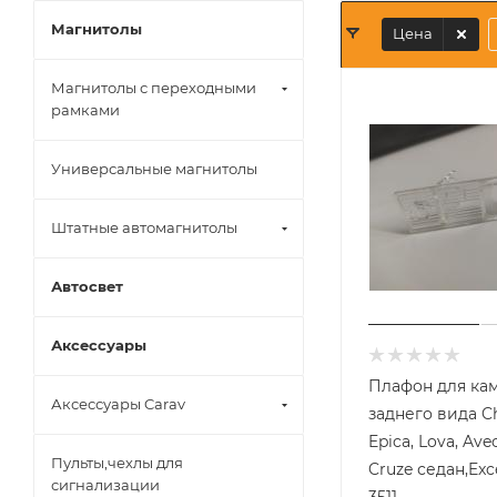
Магнитолы
Цена
Магнитолы с переходными
рамками
Универсальные магнитолы
Штатные автомагнитолы
Автосвет
Аксессуары
Плафон для ка
Аксессуары Carav
заднего вида Ch
Epica, Lova, Aveo
Пульты,чехлы для
Cruze седан,Exce
сигнализации
3511