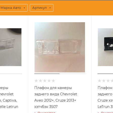
Марка Авто
Артикул
меры
Плафон для камеры
Плафон
evrolet
заднего вида Chevrolet
заднего
, Captiva,
Aveo 2012+, Cruze 2013+
Cruze хэ
lle Letrun
хэтчбэк 3507
LeTrun 