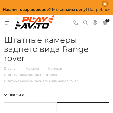
Нашли товар дешевле? Мы снизим цену!
Подробнее
0
Штатные камеры
заднего вида Range
rover
—
—
—
Главная
Каталог
Камеры
—
Штатные камеры заднего вида
Штатные камеры заднего вида Range rover
ФИЛЬТР