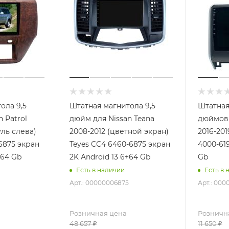
ола 9,5
Штатная магнитола 9,5
Штатная
 Patrol
дюйм для Nissan Teana
дюймов 
уль слева)
2008-2012 (цветной экран)
2016-20
6875 экран
Teyes CC4 6460-6875 экран
4000-619
+64 Gb
2K Android 13 6+64 Gb
Gb
Есть в наличии
Есть в 
Арт.: 00000006875
Арт.: 000
Розничная цена
Розничн
48 657
₽
11 650
₽