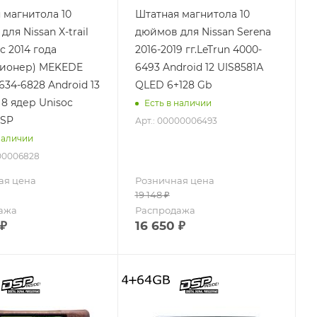
 магнитола 10
Штатная магнитола 10
ля Nissan X-trail
дюймов для Nissan Serena
с 2014 года
2016-2019 гг.LeTrun 4000-
ционер) MEKEDE
6493 Android 12 UIS8581А
634-6828 Android 13
QLED 6+128 Gb
 8 ядер Unisoc
Есть в наличии
DSP
Арт.: 00000006493
наличии
000006828
ая цена
Розничная цена
19 148
₽
ажа
Распродажа
₽
16 650
₽