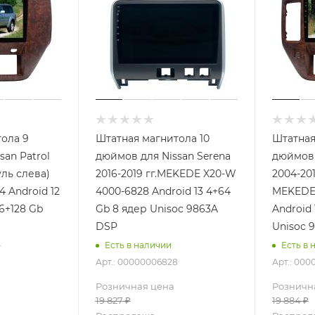
ола 9
Штатная магнитола 10
Штатная
san Patrol
дюймов для Nissan Serena
дюймов 
уль слева)
2016-2019 гг.MEKEDE X20-W
2004-201
4 Android 12
4000-6828 Android 13 4+64
MEKEDE 
6+128 Gb
Gb 8 ядер Unisoc 9863A
Android 
DSP
Unisoc 
4
Есть в наличии
Есть в 
Арт.: 00000006828
Арт.: 00
Розничная цена
Розничн
19 827
₽
19 884
₽