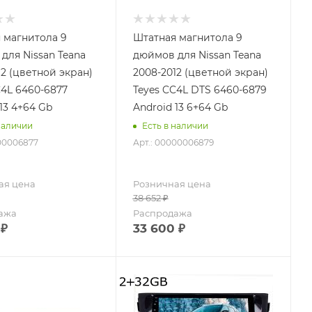
 магнитола 9
Штатная магнитола 9
для Nissan Teana
дюймов для Nissan Teana
12 (цветной экран)
2008-2012 (цветной экран)
C4L 6460-6877
Teyes CC4L DTS 6460-6879
13 4+64 Gb
Android 13 6+64 Gb
наличии
Есть в наличии
000006877
Арт.: 00000006879
ая цена
Розничная цена
38 652
₽
ажа
Распродажа
₽
33 600
₽