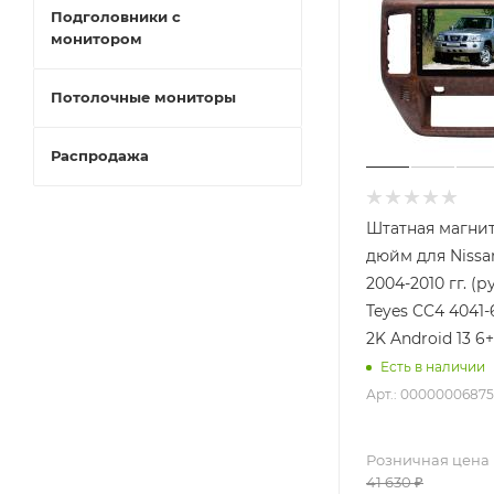
Подголовники с
монитором
Потолочные мониторы
Распродажа
Штатная магнит
дюйм для Nissan
2004-2010 гг. (р
Teyes CC4 4041-
2K Android 13 6
Есть в наличии
Арт.: 00000006875
Розничная цена
41 630
₽