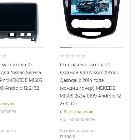
 магнитола 10
Штатная магнитола 10
для Nissan Serena
дюймов для Nissan X-trail
19 гг.MEKEDE M150S
Qashqai с 2014 года
9 Android 12 2+32
(кондиционер) MEKEDE
M150S 2634-6199 Android 12
2+32 Gb
наличии
00006199
Есть в наличии
Арт.: 00000006199
ая цена
Розничная цена
13 398
₽