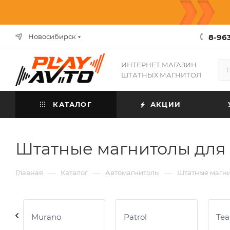
8-963
Новосибирск
ИНТЕРНЕТ МАГАЗИН
ШТАТНЫХ МАГНИТОЛ
КАТАЛОГ
АКЦИИ
Штатные магнитолы для 
—
—
—
Главная
Каталог
Автомагнитолы
Штатные магн
Murano
Patrol
Tea