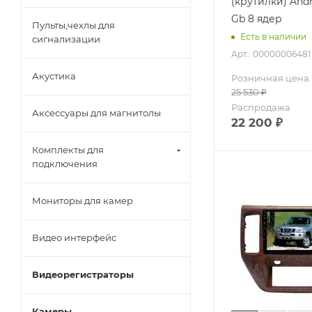
(крутилки) Andr
Gb 8 ядер
Пульты,чехлы для
Есть в наличии
сигнализации
Арт.: 00000006481
Акустика
Розничная цена
25 530
₽
Распродажа
Аксессуары для магнитолы
22 200
₽
Комплекты для
подключения
Мониторы для камер
Видео интерфейс
Видеорегистраторы
Камеры