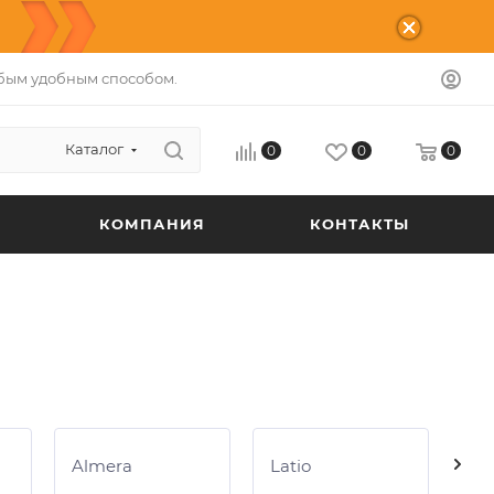
бым удобным способом.
Каталог
0
0
0
КОМПАНИЯ
КОНТАКТЫ
Almera
Latio
Su