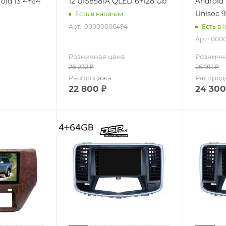
oid 13 4+64
12 UIS8581A QLED 6+128 Gb
Android 
Unisoc 
Есть в наличии
Арт.: 00000006494
Есть в 
Арт.: 00
Розничная цена
Розничн
26 232
₽
26 911
₽
Распродажа
Распрод
22 800
₽
24 300