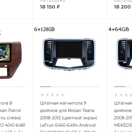
Распродажа
Распрод
18 150
₽
18 200
ола 8
Штатная магнитола 9
Штатная
san Patrol
дюймов для Nissan Teana
дюймов 
уль слева)
2008-2012 (цветной экран)
2008-20
O 4041-6481
LeTrun 6460-6494 Android
MEKEDE