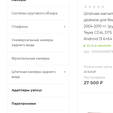
Системы кругового обзора
Штатная магнит
дюймов для Nis
2004-2010 гг. (р
Плафоны
Teyes CC4L DTS
Android 13 6+64
Универсальные камеры
заднего вида
Есть в наличии
Арт.: 00000006879
Фронтальные камеры
Розничная цена
Штатные камеры заднего
31 625
₽
вида
Распродажа
27 500
₽
Адаптеры yatour
Парктроники