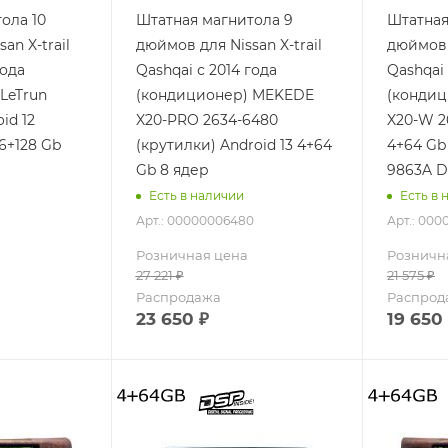
ола 10
Штатная магнитола 9
Штатная
an X-trail
дюймов для Nissan X-trail
дюймов д
года
Qashqai с 2014 года
Qashqai 
LeTrun
(кондиционер) MEKEDE
(конди
id 12
X20-PRO 2634-6480
X20-W 2
6+128 Gb
(крутилки) Android 13 4+64
4+64 Gb
Gb 8 ядер
9863A 
Есть в наличии
Есть в 
Арт.: 00000006480
Арт.: 00
Розничная цена
Розничн
27 221
₽
21 575
₽
Распродажа
Распрод
23 650
₽
19 650