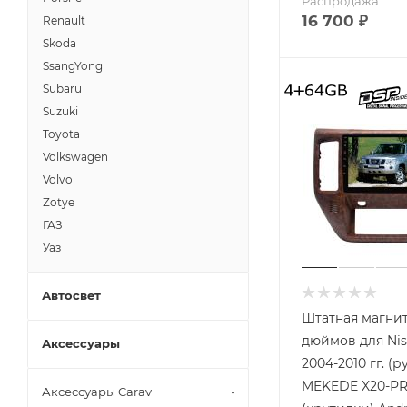
Распродажа
16 700
₽
Renault
Skoda
SsangYong
Subaru
Suzuki
Toyota
Volkswagen
Volvo
Zotye
ГАЗ
Уаз
Автосвет
Штатная магнит
дюймов для Nis
Аксессуары
2004-2010 гг. (р
MEKEDE X20-PR
Аксессуары Carav