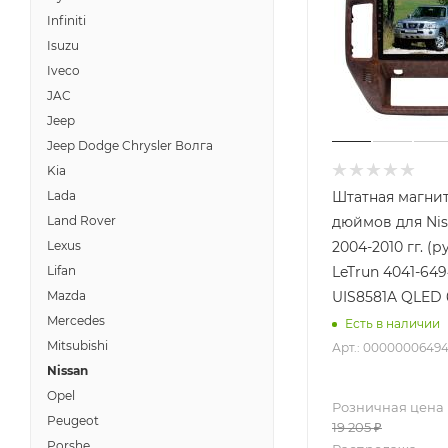
Infiniti
Isuzu
Iveco
JAC
Jeep
Jeep Dodge Chrysler Волга
Kia
Lada
Штатная магнит
Land Rover
дюймов для Nis
Lexus
2004-2010 гг. (р
Lifan
LeTrun 4041-649
Mazda
UIS8581A QLED 
Mercedes
Есть в наличии
Mitsubishi
Арт.: 0000000649
Nissan
Opel
Розничная цена
Peugeot
19 205
₽
Porshe