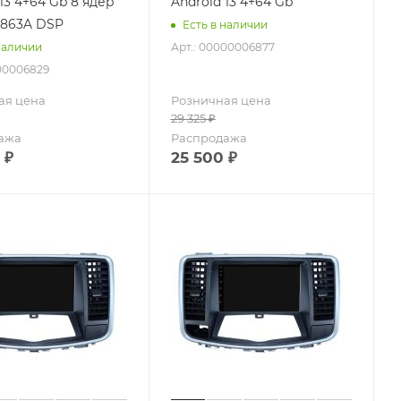
13 4+64 Gb 8 ядер
Android 13 4+64 Gb
9863A DSP
Есть в наличии
Арт.: 00000006877
наличии
000006829
ая цена
Розничная цена
29 325
₽
ажа
Распродажа
₽
25 500
₽