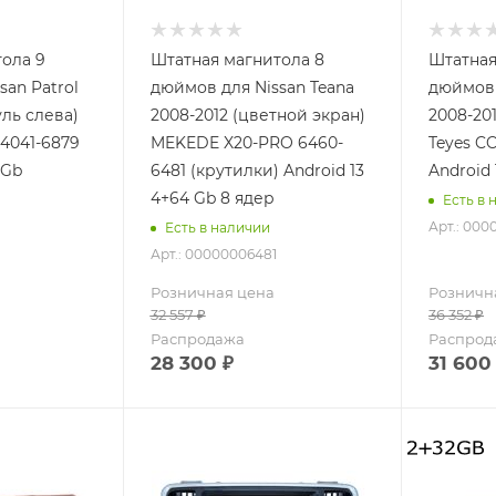
ола 9
Штатная магнитола 8
Штатная
san Patrol
дюймов для Nissan Teana
дюймов 
уль слева)
2008-2012 (цветной экран)
2008-20
 4041-6879
MEKEDE X20-PRO 6460-
Teyes C
 Gb
6481 (крутилки) Android 13
Android 
4+64 Gb 8 ядер
Есть в 
Арт.: 00
Есть в наличии
Арт.: 00000006481
Розничная цена
Розничн
32 557
₽
36 352
₽
Распродажа
Распрод
28 300
₽
31 600