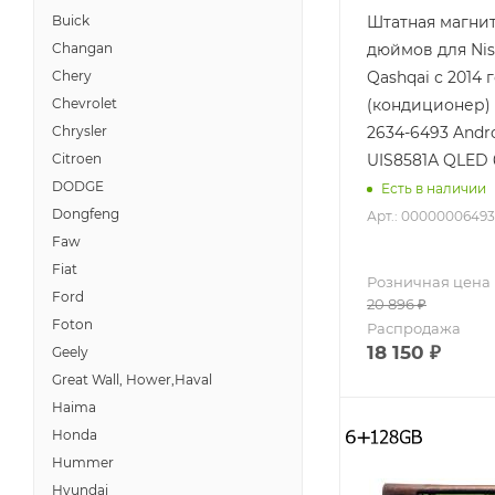
Штатная магнит
Buick
дюймов для Niss
Changan
Qashqai с 2014 
Chery
(кондиционер) 
Chevrolet
2634-6493 Andro
Chrysler
UIS8581А QLED 
Citroen
DODGE
Есть в наличии
Dongfeng
Арт.: 00000006493
Faw
Fiat
Розничная цена
Ford
20 896
₽
Foton
Распродажа
18 150
₽
Geely
Great Wall, Hower,Haval
Haima
Honda
Hummer
Hyundai