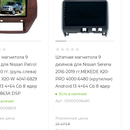
 магнитола 9
Штатная магнитола 9
для Nissan Patrol
дюймов для Nissan Serena
0 гг. (руль слева)
2016-2019 гг.MEKEDE X20-
X20-W 4041-6829
PRO 4000-6480 (крутилки)
13 4+64 Gb 8 ядер
Android 13 4+64 Gb 8 ядер
9863A DSP
Есть в наличии
Арт.: 00000006480
наличии
000006829
ая цена
Розничная цена
25 473
₽