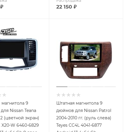
ажа
Распродажа
₽
22 150
₽
 магнитола 9
Штатная магнитола 9
для Nissan Teana
дюймов для Nissan Patrol
12 (цветной экран)
2004-2010 гг. (руль слева)
 X20-W 6460-6829
Teyes CC4L 4041-6877