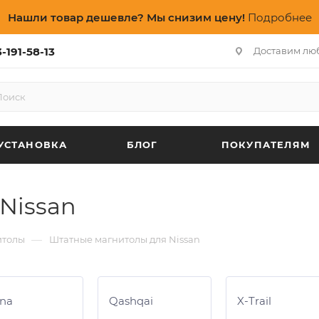
Нашли товар дешевле? Мы снизим цену!
Подробнее
-191-58-13
Доставим лю
УСТАНОВКА
БЛОГ
ПОКУПАТЕЛЯМ
Nissan
—
итолы
Штатные магнитолы для Nissan
na
Qashqai
X-Trail