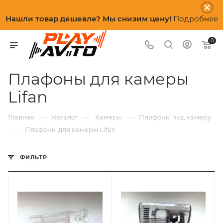
Нашли товар дешевле? Мы снизим цену!
Подробнее
0
Плафоны для камеры
Lifan
—
—
—
Главная
Каталог
Камеры
Плафоны под камеру
—
Плафоны для камеры Lifan
ФИЛЬТР