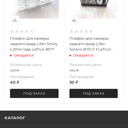
Плафон для камеры
Плафон для камеры
заднего вида Lifan Smily
заднего вида Lifan
с 2014 года LeTrun 3677
Solano BYD F 3 LeTrun
3679
Ожидается
Ожидается
Розничная цена
Розничная цена
120
₽
160
₽
Распродажа
Распродажа
40
₽
50
₽
ПОД ЗАКАЗ
ПОД ЗАКАЗ
КАТАЛОГ