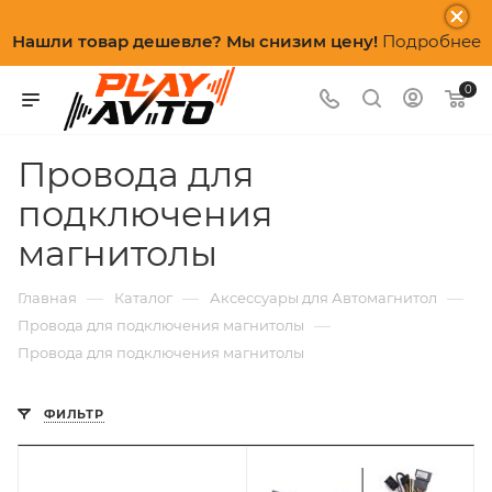
Нашли товар дешевле? Мы снизим цену!
Подробнее
0
Провода для
подключения
магнитолы
—
—
—
Главная
Каталог
Аксессуары для Автомагнитол
—
Провода для подключения магнитолы
Провода для подключения магнитолы
ФИЛЬТР