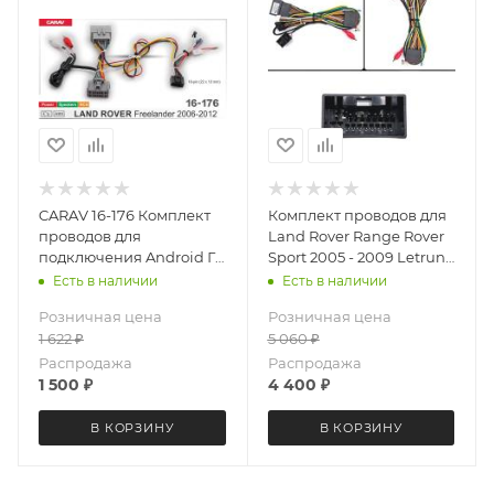
CARAV 16-176 Комплект
Комплект проводов для
проводов для
Land Rover Range Rover
подключения Android ГУ
Sport 2005 - 2009 Letrun
(16-pin) на а/м LAND
6079
Есть в наличии
Есть в наличии
ROVER Freelander 2006-
Розничная цена
Розничная цена
2012
1 622
₽
5 060
₽
Распродажа
Распродажа
1 500
₽
4 400
₽
В КОРЗИНУ
В КОРЗИНУ