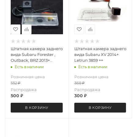
Штатная камера заднего
Штатная камера заднего
вида Subaru Forester ,
вида Subaru XV 2014+
Outback, BRZ 2013+
Letrun 3859 ++
Letrun 3029
Есть в наличии
Есть в наличии
Розничная цена
Розничная цена
552
₽
368
₽
Распродажа
Распродажа
500
₽
300
₽
В КОРЗИНУ
В КОРЗИНУ