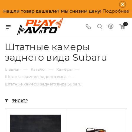
Нашли товар дешевле? Мы снизим цену!
Подробнее
0
Штатные камеры
заднего вида Subaru
—
—
—
Главная
Каталог
Камеры
—
Штатные камеры заднего вида
Штатные камеры заднего вида Subaru
ФИЛЬТР