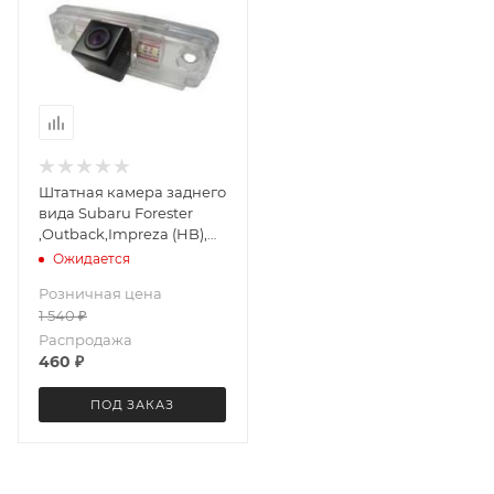
Штатная камера заднего
вида Subaru Forester
,Outback,Impreza (HB),
Legacy (HB) Outback
Ожидается
2003-2012 Foton Sauvana
Розничная цена
CCD Letrun 0157
1 540
₽
Распродажа
460
₽
ПОД ЗАКАЗ