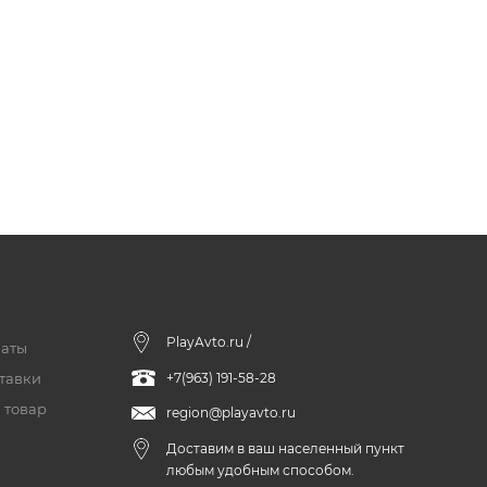
PlayAvto.ru /
латы
тавки
+7(963) 191-58-28
 товар
region@playavto.ru
Доставим в ваш населенный пункт
любым удобным способом.