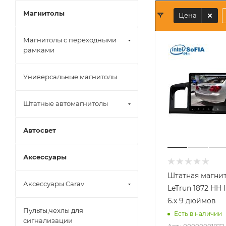
Магнитолы
Цена
Магнитолы с переходными
рамками
Универсальные магнитолы
Штатные автомагнитолы
Автосвет
Аксессуары
Штатная магни
Аксессуары Carav
LeTrun 1872 HH I
6.x 9 дюймов
Пульты,чехлы для
Есть в наличии
сигнализации