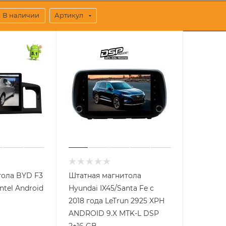
В наличии
Артикул
тола BYD F3
Штатная магнитола
ntel Android
Hyundai IX45/Santa Fe с
2018 года LeTrun 2925 XPH
ANDROID 9.X MTK-L DSP
2+16 GB