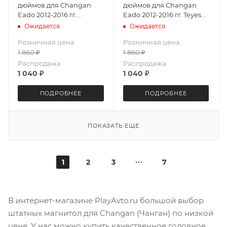
дюймов для Changan
дюймов для Changan
Eado 2012-2016 гг.
Eado 2012-2016 гг. Teyes
MEKEDE M6 Pro 4031-
CC3 4031-5602 2K экран
Ожидается
Ожидается
5683 Android 13 4+64 Gb
4+64G
Розничная цена
Розничная цена
1 860
₽
1 860
₽
Распродажа
Распродажа
1 040
₽
1 040
₽
ПОДРОБНЕЕ
ПОДРОБНЕЕ
ПОКАЗАТЬ ЕЩЕ
1
2
3
7
В интернет-магазине PlayAvto.ru большой выбор
штатных магнитол для Changan (Чанган) по низкой
цене. У нас можно купить качественное головное