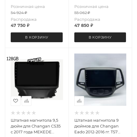
6711 экран 2K Android 13
6694 экран 2K Android 13
Розничная цена
Розничная цена
8+128 Gb круговой обзор
8+128 Gb круговой обзор
54 924
₽
55 062
₽
360
360
Распродажа
Распродажа
47 750
₽
47 850
₽
В КОРЗИНУ
В КОРЗИНУ
Штатная магнитола 9,5
Штатная магнитола 9
дюйм для Changan CS35
дюймов для Changan
с 2017 года MEKEDE
Eado 2012-2016 гг. TS7