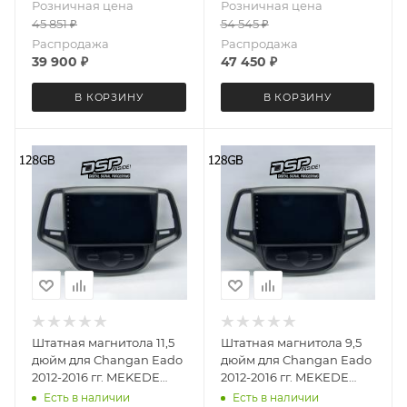
Розничная цена
Розничная цена
8+128 Gb круговой обзор
45 851
₽
54 545
₽
360
Распродажа
Распродажа
39 900
₽
47 450
₽
В КОРЗИНУ
В КОРЗИНУ
Штатная магнитола 11,5
Штатная магнитола 9,5
дюйм для Changan Eado
дюйм для Changan Eado
2012-2016 гг. MEKEDE
2012-2016 гг. MEKEDE
DUDU OS 7 версия 4031-
DUDU OS 7 версия 4031-
Есть в наличии
Есть в наличии