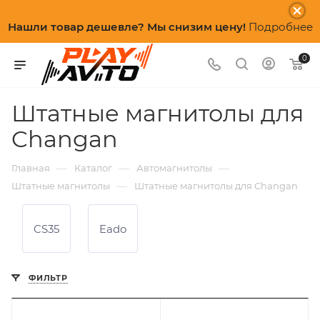
Нашли товар дешевле? Мы снизим цену!
Подробнее
0
Штатные магнитолы для
Changan
—
—
—
Главная
Каталог
Автомагнитолы
—
Штатные магнитолы
Штатные магнитолы для Changan
CS35
Eado
ФИЛЬТР