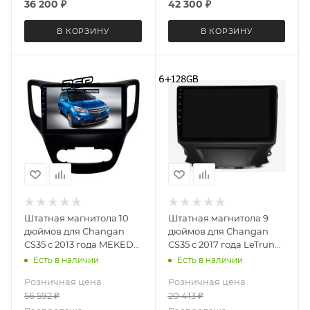
36 200
₽
42 300
₽
В КОРЗИНУ
В КОРЗИНУ
Штатная магнитола 10
Штатная магнитола 9
дюймов для Changan
дюймов для Changan
CS35 с 2013 года MEKEDE
CS35 с 2017 года LeTrun
M6 Plus 3D 2789-5706
5927-6494 Android 12
Есть в наличии
Есть в наличии
экран 2K Android 13
UIS8581A QLED 6+128 Gb
Розничная цена
Розничная цена
8+256 Gb
56 592
₽
20 413
₽