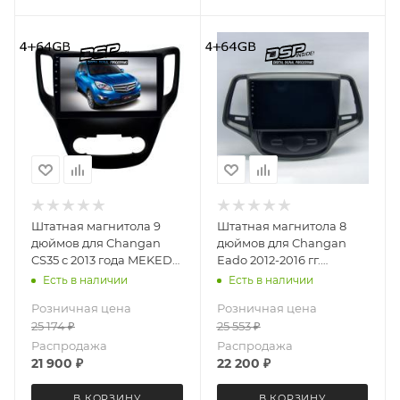
Штатная магнитола 9
Штатная магнитола 8
дюймов для Changan
дюймов для Changan
CS35 с 2013 года MEKEDE
Eado 2012-2016 гг.
X20-PRO 2789-6480
MEKEDE X20-PRO 4031-
Есть в наличии
Есть в наличии
(крутилки) Android 13
6481 (крутилки) Android
Розничная цена
Розничная цена
4+64 Gb 8 ядер
13 4+64 Gb 8 ядер
25 174
₽
25 553
₽
Распродажа
Распродажа
21 900
₽
22 200
₽
В КОРЗИНУ
В КОРЗИНУ