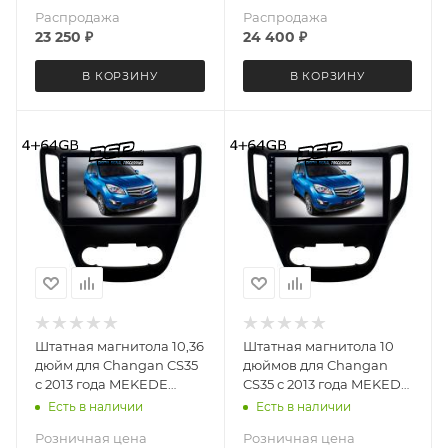
Распродажа
Распродажа
23 250
₽
24 400
₽
В КОРЗИНУ
В КОРЗИНУ
Штатная магнитола 10,36
Штатная магнитола 10
дюйм для Changan CS35
дюймов для Changan
с 2013 года MEKEDE
CS35 с 2013 года MEKEDE
DUDU OS 5 версия 2789-
M6 Pro 2789-5696
Есть в наличии
Есть в наличии
6478 Android 13 8 ядер
Android 13 4+64 Gb
Розничная цена
Розничная цена
4+64 Gb