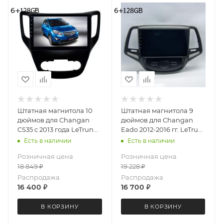
Штатная магнитола 10
Штатная магнитола 9
дюймов для Changan
дюймов для Changan
CS35 с 2013 года LeTrun
Eado 2012-2016 гг. LeTrun
2789-6493 Android 12
4031-6494 Android 12
Есть в наличии
Есть в наличии
UIS8581А QLED 6+128 Gb
UIS8581A QLED 6+128 Gb
Розничная цена
Розничная цена
18 849
₽
19 228
₽
Распродажа
Распродажа
16 400
₽
16 700
₽
В КОРЗИНУ
В КОРЗИНУ