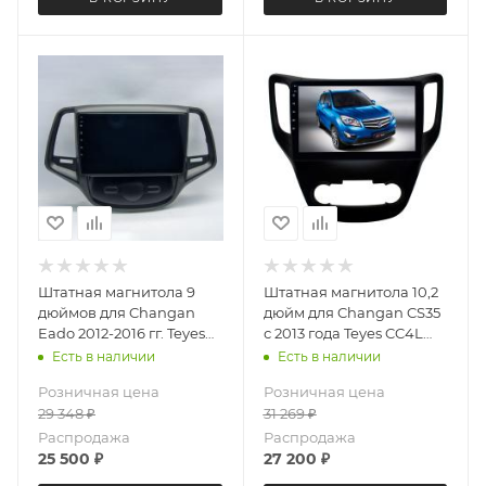
Штатная магнитола 9
Штатная магнитола 10,2
дюймов для Changan
дюйм для Changan CS35
Eado 2012-2016 гг. Teyes
с 2013 года Teyes CC4L
CC4L 4031-6877 Android
DTS Audio 2789-6878
Есть в наличии
Есть в наличии
13 4+64 Gb
Android 13 6+64 Gb
Розничная цена
Розничная цена
29 348
₽
31 269
₽
Распродажа
Распродажа
25 500
₽
27 200
₽