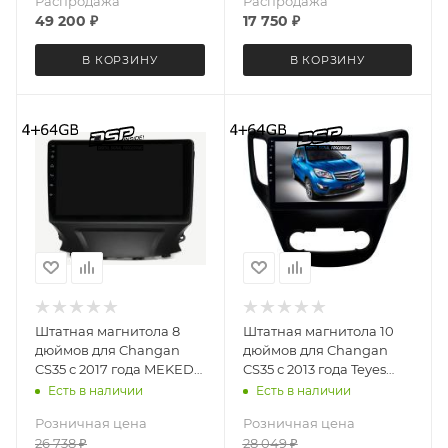
Распродажа
Распродажа
49 200
₽
17 750
₽
В КОРЗИНУ
В КОРЗИНУ
Штатная магнитола 8
Штатная магнитола 10
дюймов для Changan
дюймов для Changan
CS35 с 2017 года MEKEDE
CS35 с 2013 года Teyes
X20-PRO 5927-6481
CC2 PLUS 2789-5578
Есть в наличии
Есть в наличии
(крутилки) Android 13
4+64G
Розничная цена
Розничная цена
4+64 Gb 8 ядер
26 738
₽
28 049
₽