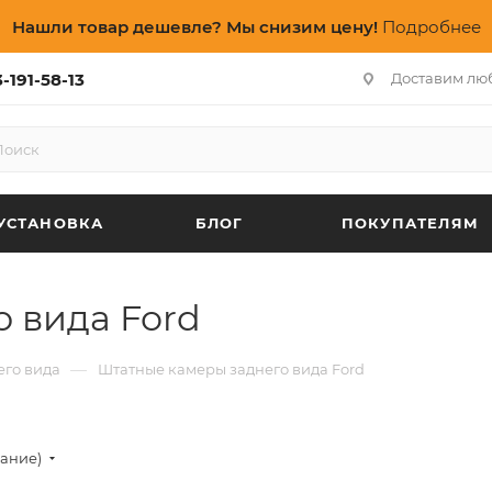
Нашли товар дешевле? Мы снизим цену!
Подробнее
-191-58-13
Доставим лю
УСТАНОВКА
БЛОГ
ПОКУПАТЕЛЯМ
 вида Ford
—
его вида
Штатные камеры заднего вида Ford
вание)