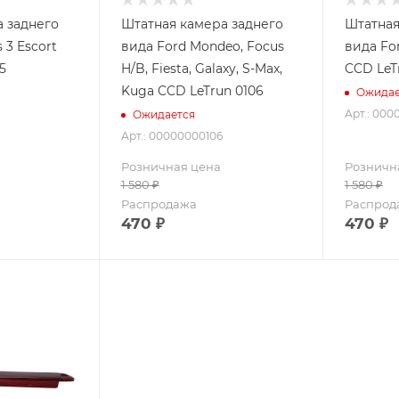
 заднего
Штатная камера заднего
Штатная
 3 Escort
вида Ford Mondeo, Focus
вида Fo
5
H/B, Fiesta, Galaxy, S-Max,
CCD LeT
Kuga CCD LeTrun 0106
Ожидае
Арт.: 000
Ожидается
Арт.: 00000000106
Розничная цена
Розничн
1 580
₽
1 580
₽
Распродажа
Распрод
470
₽
470
₽