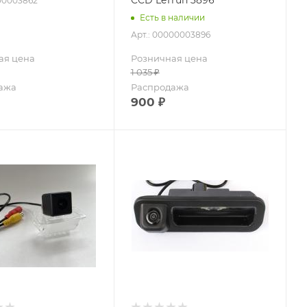
000003862
Есть в наличии
Арт.: 00000003896
ая цена
Розничная цена
1 035
₽
ажа
Распродажа
900
₽