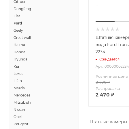
Citroen
Dongfeng
Fiat
Ford
Geely
Штатная камера
Great wall
вида Ford Trans
Haima
2234
Honda
Hyundai
Ожидается
Арт.: 00000002234
Kia
Lexus
Розничная цена
Lifan
8 400
₽
Mazda
Распродажа
2 470
₽
Mercedes
Mitsubishi
Nissan
Opel
Штатные камеры 
Peugeot