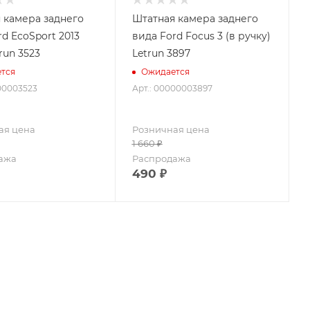
 камера заднего
Штатная камера заднего
rd EcoSport 2013
вида Ford Focus 3 (в ручку)
run 3523
Letrun 3897
тся
Ожидается
00003523
Арт.: 00000003897
ая цена
Розничная цена
1 660
₽
ажа
Распродажа
490
₽