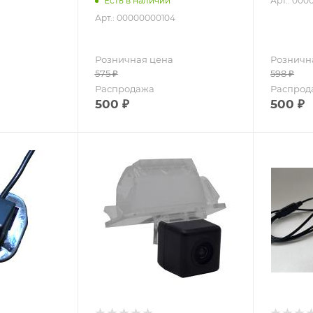
Арт.: 00
Есть в наличии
Арт.: 00000000104
Розничная цена
Розничн
575
₽
598
₽
Распродажа
Распрод
500
₽
500
₽