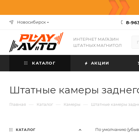
8-963
Новосибирск
ИНТЕРНЕТ МАГАЗИН
ШТАТНЫХ МАГНИТОЛ
КАТАЛОГ
АКЦИИ
Штатные камеры заднего
—
—
—
Главная
Каталог
Камеры
Штатные камеры задн
По умолчанию (убы
КАТАЛОГ