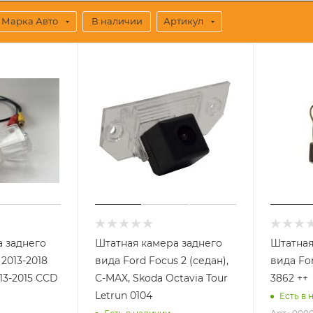
Марка Авто
В наличии
Артикул
 заднего
Штатная камера заднего
Штатная
2013-2018
вида Ford Focus 2 (седан),
вида For
13-2015 CCD
C-MAX, Skoda Octavia Tour
3862 ++
Letrun 0104
Есть в 