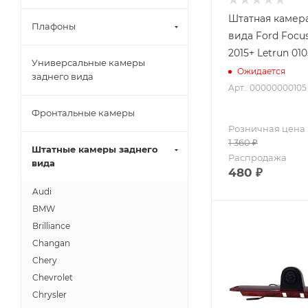
Штатная камера
Плафоны
вида Ford Focus
2015+ Letrun 010
Универсальные камеры
Ожидается
заднего вида
Арт.: 00000000105
Фронтальные камеры
Розничная цена
1 360
₽
Штатные камеры заднего
Распродажа
вида
480
₽
Audi
BMW
Brilliance
Changan
Chery
Chevrolet
Chrysler