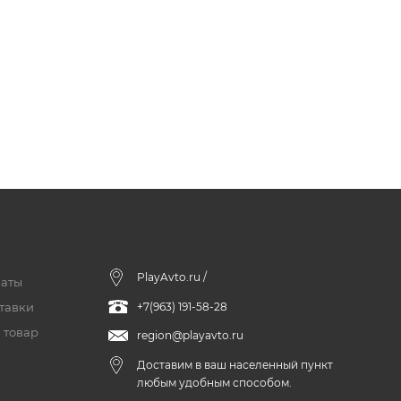
PlayAvto.ru /
латы
тавки
+7(963) 191-58-28
 товар
region@playavto.ru
Доставим в ваш населенный пункт
любым удобным способом.